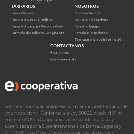
TARIFARIOS
NOSOTROS
Tasas Pasivas
Quiénes Somos
Tasas Activas de Créditos
Nuestros Directivos
Tasas Activas para Pedidos Web
Nuestro Equipo
Tarifario de Delivery Coop)Store
Estados Financieros
Transparencia de Información
CONTÁCTANOS
Escríbenos
Reserva una cita
Somos una entidad financiera con más de veintitrés años de
vida institucional. Conforme a la Ley 30822, desde el 01 de
enero de 2019, la Cooperativa viene siendo regulada y
supervisada por la Superintendencia de Banca, Seguros y
AFP (SBS). Los Depósitos de los socios se encuentran