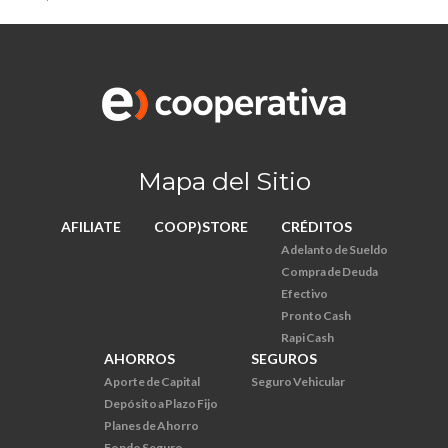
Mapa del Sitio
AFILIATE
COOP)STORE
CRÉDITOS
Adelanto de Sueldo
Compra de Deuda
Efectivo
Pronto Cash
Rapi Cash
AHORROS
SEGUROS
Aporte de Capital
Seguro Vehicular
Depósito a Plazo Fijo
Planes de Ahorro
Fondo Seguro