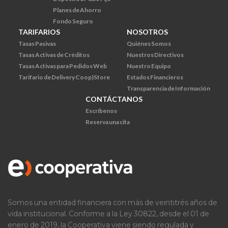
Planes de Ahorro
Fondo Seguro
TARIFARIOS
NOSOTROS
Tasas Pasivas
Quiénes Somos
Tasas Activas de Créditos
Nuestros Directivos
Tasas Activas para Pedidos Web
Nuestro Equipo
Tarifario de Delivery Coop)Store
Estados Financieros
Transparencia de Información
CONTÁCTANOS
Escríbenos
Reserva una cita
Somos una entidad financiera con más de veintitrés años de
vida institucional. Conforme a la Ley 30822, desde el 01 de
enero de 2019, la Cooperativa viene siendo regulada y