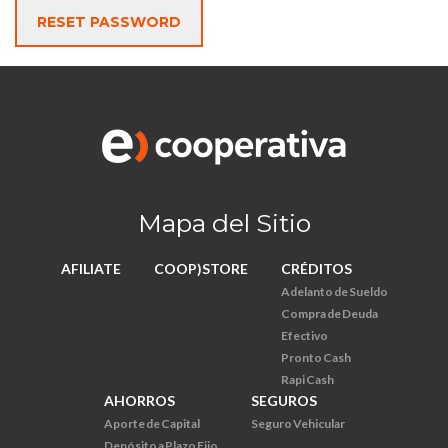
Mapa del Sitio
AFILIATE
COOP)STORE
CRÉDITOS
Adelanto de Sueldo
Compra de Deuda
Efectivo
Pronto Cash
Rapi Cash
AHORROS
SEGUROS
Aporte de Capital
Seguro Vehicular
Depósito a Plazo Fijo