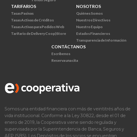
TARIFARIOS
NOSOTROS
Tasas Pasivas
Quiénes Somos
Tasas Activas de Créditos
Nuestros Directivos
Tasas Activas para Pedidos Web
Nuestro Equipo
Tarifario de Delivery Coop)Store
Estados Financieros
Transparencia de Información
CONTÁCTANOS
Escríbenos
Reserva una cita
Somos una entidad financiera con más de veintitrés años de
vida institucional. Conforme a la Ley 30822, desde el 01 de
enero de 2019, la Cooperativa viene siendo regulada y
supervisada por la Superintendencia de Banca, Seguros y
AFP (SBS). Los Depósitos de los socios se encuentran