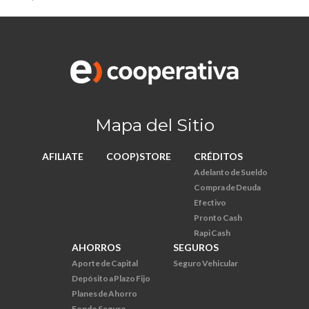
Mapa del Sitio
AFILIATE
COOP)STORE
CRÉDITOS
Adelanto de Sueldo
Compra de Deuda
Efectivo
Pronto Cash
Rapi Cash
AHORROS
SEGUROS
Aporte de Capital
Seguro Vehicular
Depósito a Plazo Fijo
Planes de Ahorro
Fondo Seguro