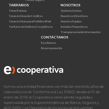
TARIFARIOS
NOSOTROS
Tasas Pasivas
Quiénes Somos
Tasas Activas de Créditos
Nuestros Directivos
Tasas Activas para Pedidos Web
Nuestro Equipo
Tarifario de Delivery Coop)Store
Estados Financieros
Transparencia de Información
CONTÁCTANOS
Escríbenos
Reserva una cita
Somos una entidad financiera con más de veintitrés años de
vida institucional. Conforme a la Ley 30822, desde el 01 de
enero de 2019, la Cooperativa viene siendo regulada y
supervisada por la Superintendencia de Banca, Seguros y
AFP (SBS). Los Depósitos de los socios se encuentran