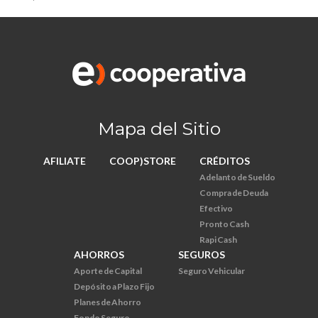
Mapa del Sitio
AFILIATE
COOP)STORE
CRÉDITOS
Adelanto de Sueldo
Compra de Deuda
Efectivo
Pronto Cash
Rapi Cash
AHORROS
SEGUROS
Aporte de Capital
Seguro Vehicular
Depósito a Plazo Fijo
Planes de Ahorro
Fondo Seguro