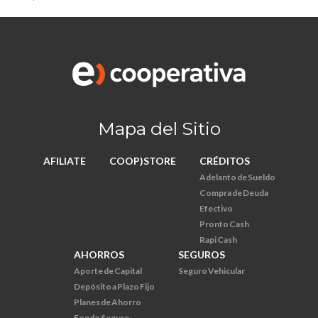
Mapa del Sitio
AFILIATE
COOP)STORE
CRÉDITOS
Adelanto de Sueldo
Compra de Deuda
Efectivo
Pronto Cash
Rapi Cash
AHORROS
SEGUROS
Aporte de Capital
Seguro Vehicular
Depósito a Plazo Fijo
Planes de Ahorro
Fondo Seguro