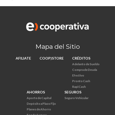
Mapa del Sitio
AFILIATE
COOP)STORE
CRÉDITOS
Adelanto de Sueldo
Compra de Deuda
Efectivo
Pronto Cash
Rapi Cash
AHORROS
SEGUROS
Aporte de Capital
Seguro Vehicular
Depósito a Plazo Fijo
Planes de Ahorro
Fondo Seguro