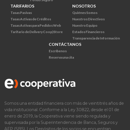
TARIFARIOS
NOSOTROS
Tasas Pasivas
Quiénes Somos
Tasas Activas de Créditos
Nuestros Directivos
Tasas Activas para Pedidos Web
Nuestro Equipo
Tarifario de Delivery Coop)Store
Estados Financieros
Transparencia de Información
CONTÁCTANOS
Escríbenos
Reserva una cita
Somos una entidad financiera con más de veintitrés años de
vida institucional. Conforme a la Ley 30822, desde el 01 de
enero de 2019, la Cooperativa viene siendo regulada y
supervisada por la Superintendencia de Banca, Seguros y
AFP (SBS). Los Depósitos de los socios se encuentran