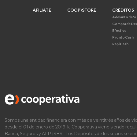
AFILIATE
COOP)STORE
CRÉDITOS
Adelanto de S
Compra de De
Efectivo
Pronto Cash
Rapi Cash
Somos una entidad financiera con más de veintitrés años de vid
desde el 01 de enero de 2019, la Cooperativa viene siendo regu
Banca, Seguros y AFP (SBS). Los Depósitos de los socios se e