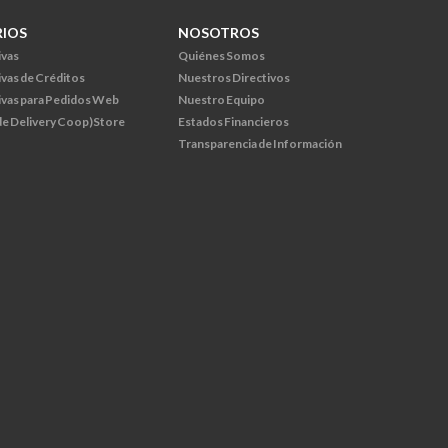
RIOS
NOSOTROS
ivas
Quiénes Somos
ivas de Créditos
Nuestros Directivos
ivas para Pedidos Web
Nuestro Equipo
 de Delivery Coop)Store
Estados Financieros
Transparencia de Información