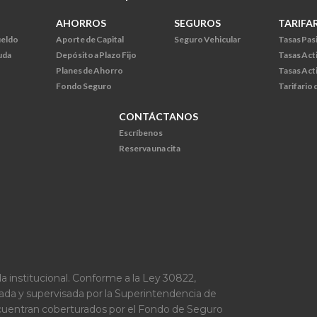
AHORROS
SEGUROS
TARIFA
ueldo
Aporte de Capital
Seguro Vehicular
Tasas Pas
uda
Depósito a Plazo Fijo
Tasas Act
Planes de Ahorro
Tasas Act
Fondo Seguro
Tarifario
CONTÁCTANOS
Escríbenos
Reserva una cita
a institucional. Conforme a la Ley 30822,
lada y supervisada por la Superintendencia de
ncuentran coberturados por el Fondo de Seguro