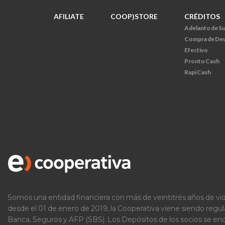
AFILIATE
COOP)STORE
CRÉDITOS
Adelanto de S
Compra de De
Efectivo
Pronto Cash
Rapi Cash
Somos una entidad financiera con más de veintitrés años de vid
desde el 01 de enero de 2019, la Cooperativa viene siendo regu
Banca, Seguros y AFP (SBS). Los Depósitos de los socios se e