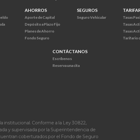
AHORROS
SEGUROS
TARIFA
ueldo
Aporte de Capital
Seguro Vehicular
Tasas Pas
uda
Depósito a Plazo Fijo
Tasas Act
Planes de Ahorro
Tasas Act
Fondo Seguro
Tarifario
CONTÁCTANOS
Escríbenos
Reserva una cita
a institucional. Conforme a la Ley 30822,
lada y supervisada por la Superintendencia de
ncuentran coberturados por el Fondo de Seguro