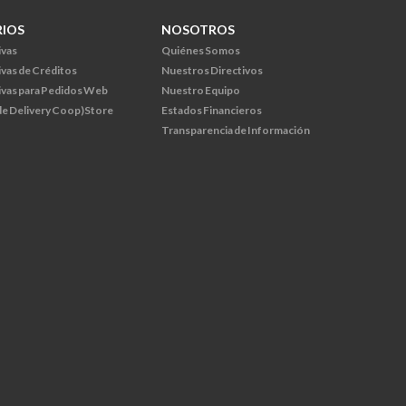
RIOS
NOSOTROS
ivas
Quiénes Somos
ivas de Créditos
Nuestros Directivos
ivas para Pedidos Web
Nuestro Equipo
 de Delivery Coop)Store
Estados Financieros
Transparencia de Información