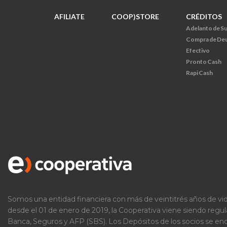
AFILIATE
COOP)STORE
CRÉDITOS
Adelanto de S
Compra de De
Efectivo
Pronto Cash
Rapi Cash
Somos una entidad financiera con más de veintitrés años de vid
desde el 01 de enero de 2019, la Cooperativa viene siendo regu
Banca, Seguros y AFP (SBS). Los Depósitos de los socios se e