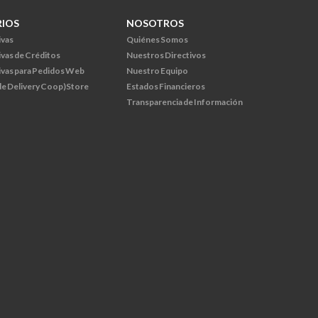
RIOS
NOSOTROS
ivas
Quiénes Somos
ivas de Créditos
Nuestros Directivos
ivas para Pedidos Web
Nuestro Equipo
 de Delivery Coop)Store
Estados Financieros
Transparencia de Información