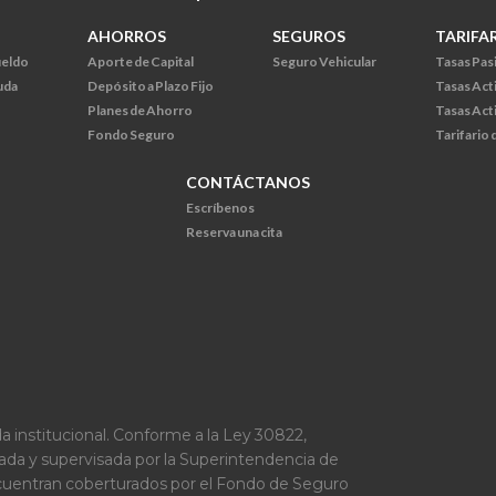
AHORROS
SEGUROS
TARIFA
ueldo
Aporte de Capital
Seguro Vehicular
Tasas Pas
uda
Depósito a Plazo Fijo
Tasas Act
Planes de Ahorro
Tasas Act
Fondo Seguro
Tarifario
CONTÁCTANOS
Escríbenos
Reserva una cita
a institucional. Conforme a la Ley 30822,
lada y supervisada por la Superintendencia de
ncuentran coberturados por el Fondo de Seguro