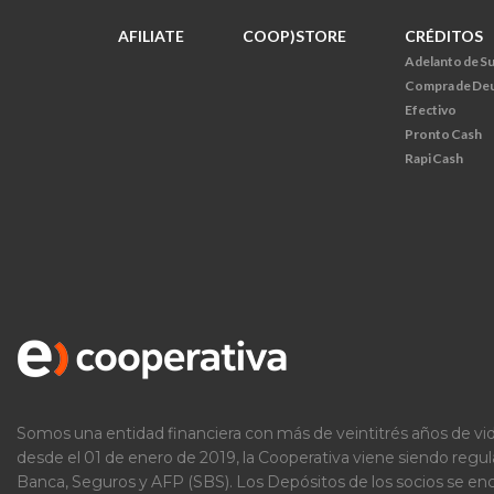
AFILIATE
COOP)STORE
CRÉDITOS
Adelanto de S
Compra de De
Efectivo
Pronto Cash
Rapi Cash
Somos una entidad financiera con más de veintitrés años de vid
desde el 01 de enero de 2019, la Cooperativa viene siendo regu
Banca, Seguros y AFP (SBS). Los Depósitos de los socios se e