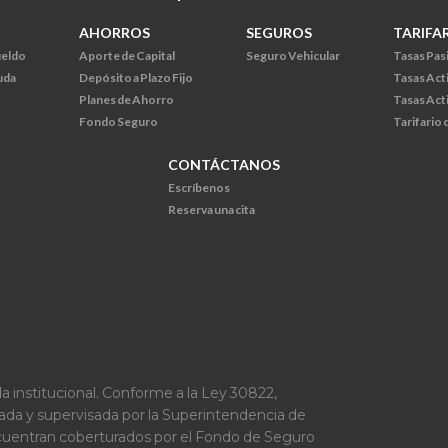
AHORROS
SEGUROS
TARIFA
ueldo
Aporte de Capital
Seguro Vehicular
Tasas Pas
uda
Depósito a Plazo Fijo
Tasas Act
Planes de Ahorro
Tasas Act
Fondo Seguro
Tarifario
CONTÁCTANOS
Escríbenos
Reserva una cita
a institucional. Conforme a la Ley 30822,
lada y supervisada por la Superintendencia de
ncuentran coberturados por el Fondo de Seguro