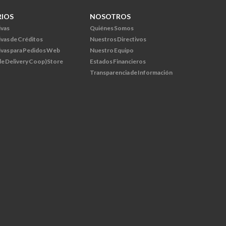
RIOS
NOSOTROS
ivas
Quiénes Somos
ivas de Créditos
Nuestros Directivos
ivas para Pedidos Web
Nuestro Equipo
 de Delivery Coop)Store
Estados Financieros
Transparencia de Información