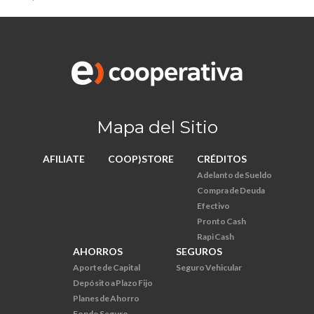
Mapa del Sitio
AFILIATE
COOP)STORE
CRÉDITOS
Adelanto de Sueldo
Compra de Deuda
Efectivo
Pronto Cash
Rapi Cash
AHORROS
SEGUROS
Aporte de Capital
Seguro Vehicular
Depósito a Plazo Fijo
Planes de Ahorro
Fondo Seguro