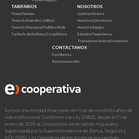
TARIFARIOS
NOSOTROS
Tasas Pasivas
Quiénes Somos
Tasas Activas de Créditos
Nuestros Directivos
Tasas Activas para Pedidos Web
Nuestro Equipo
Tarifario de Delivery Coop)Store
Estados Financieros
Transparencia de Información
CONTÁCTANOS
Escríbenos
Reserva una cita
Somos una entidad financiera con más de veintitrés años de
vida institucional. Conforme a la Ley 30822, desde el 01 de
enero de 2019, la Cooperativa viene siendo regulada y
supervisada por la Superintendencia de Banca, Seguros y
AFP (SBS). Los Depósitos de los socios se encuentran