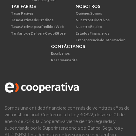
TARIFARIOS
NOSOTROS
Tasas Pasivas
Quiénes Somos
Tasas Activas de Créditos
Nuestros Directivos
Tasas Activas para Pedidos Web
Nuestro Equipo
Tarifario de Delivery Coop)Store
Estados Financieros
Transparencia de Información
CONTÁCTANOS
Escríbenos
Reserva una cita
Somos una entidad financiera con más de veintitrés años de
vida institucional. Conforme a la Ley 30822, desde el 01 de
enero de 2019, la Cooperativa viene siendo regulada y
supervisada por la Superintendencia de Banca, Seguros y
AFP (SBS). Los Depósitos de los socios se encuentran