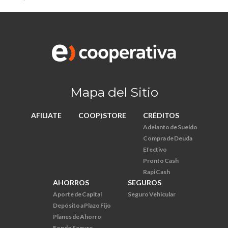
Mapa del Sitio
AFILIATE
COOP)STORE
CRÉDITOS
Adelanto de Sueldo
Compra de Deuda
Efectivo
Pronto Cash
Rapi Cash
AHORROS
SEGUROS
Aporte de Capital
Seguro Vehicular
Depósito a Plazo Fijo
Planes de Ahorro
Fondo Seguro