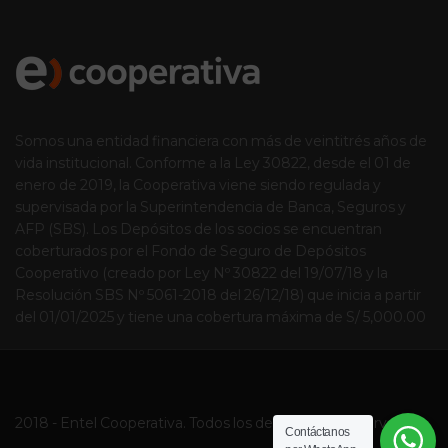
Somos una entidad financiera con más de veintitrés años de
vida institucional. Conforme a la Ley 30822, desde el 01 de
enero de 2019, la Cooperativa viene siendo regulada y
supervisada por la Superintendencia de Banca, Seguros y
AFP (SBS). Los Depósitos de los socios se encuentran
coberturados por el Fondo de Seguro de Depósitos
Cooperativo (creado por Ley Nº 30822 del 19/07/18 y la
Resolución SBS Nº 5061-2018 del 26/12/18) que inicia a partir
del 01/01/2025 y tiene una cobertura máxima de S/ 5,000.00
2018 - Entel Cooperativa. Todos los derechos de reservados.
Contáctanos