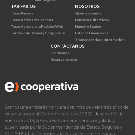
TARIFARIOS
NOSOTROS
Tasas Pasivas
Quiénes Somos
Tasas Activas de Créditos
Nuestros Directivos
Tasas Activas para Pedidos Web
Nuestro Equipo
Tarifario de Delivery Coop)Store
Estados Financieros
Transparencia de Información
CONTÁCTANOS
Escríbenos
Reserva una cita
Somos una entidad financiera con más de veintitrés años de
vida institucional. Conforme a la Ley 30822, desde el 01 de
enero de 2019, la Cooperativa viene siendo regulada y
supervisada por la Superintendencia de Banca, Seguros y
AFP (SBS). Los Depósitos de los socios se encuentran