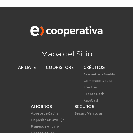
Mapa del Sitio
AFILIATE
COOP)STORE
CRÉDITOS
Adelanto de Sueldo
Compra de Deuda
Efectivo
Pronto Cash
Rapi Cash
AHORROS
SEGUROS
Aporte de Capital
Seguro Vehicular
Depósito a Plazo Fijo
Planes de Ahorro
Fondo Seguro