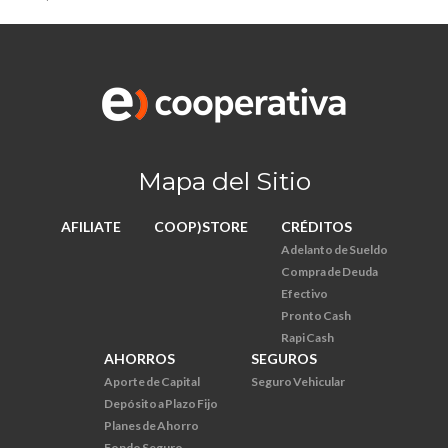
Mapa del Sitio
AFILIATE
COOP)STORE
CRÉDITOS
Adelanto de Sueldo
Compra de Deuda
Efectivo
Pronto Cash
Rapi Cash
AHORROS
SEGUROS
Aporte de Capital
Seguro Vehicular
Depósito a Plazo Fijo
Planes de Ahorro
Fondo Seguro