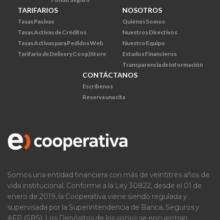
TARIFARIOS
NOSOTROS
Tasas Pasivas
Quiénes Somos
Tasas Activas de Créditos
Nuestros Directivos
Tasas Activas para Pedidos Web
Nuestro Equipo
Tarifario de Delivery Coop)Store
Estados Financieros
Transparencia de Información
CONTÁCTANOS
Escríbenos
Reserva una cita
Somos una entidad financiera con más de veintitrés años de
vida institucional. Conforme a la Ley 30822, desde el 01 de
enero de 2019, la Cooperativa viene siendo regulada y
supervisada por la Superintendencia de Banca, Seguros y
AFP (SBS). Los Depósitos de los socios se encuentran