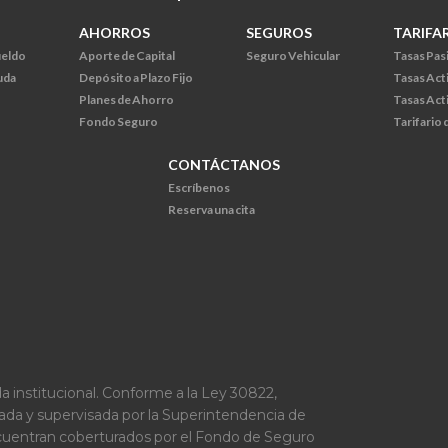
AHORROS
SEGUROS
TARIFA
ueldo
Aporte de Capital
Seguro Vehicular
Tasas Pas
uda
Depósito a Plazo Fijo
Tasas Act
Planes de Ahorro
Tasas Act
Fondo Seguro
Tarifario
CONTÁCTANOS
Escríbenos
Reserva una cita
a institucional. Conforme a la Ley 30822,
lada y supervisada por la Superintendencia de
ncuentran coberturados por el Fondo de Seguro