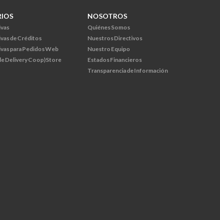
RIOS
NOSOTROS
ivas
Quiénes Somos
ivas de Créditos
Nuestros Directivos
ivas para Pedidos Web
Nuestro Equipo
 de Delivery Coop)Store
Estados Financieros
Transparencia de Información