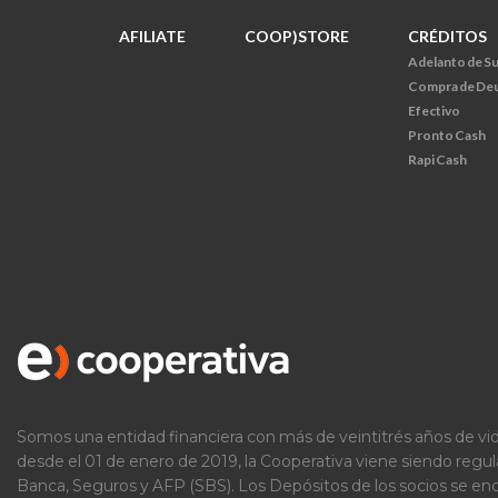
AFILIATE
COOP)STORE
CRÉDITOS
Adelanto de S
Compra de De
Efectivo
Pronto Cash
Rapi Cash
Somos una entidad financiera con más de veintitrés años de vid
desde el 01 de enero de 2019, la Cooperativa viene siendo regu
Banca, Seguros y AFP (SBS). Los Depósitos de los socios se e