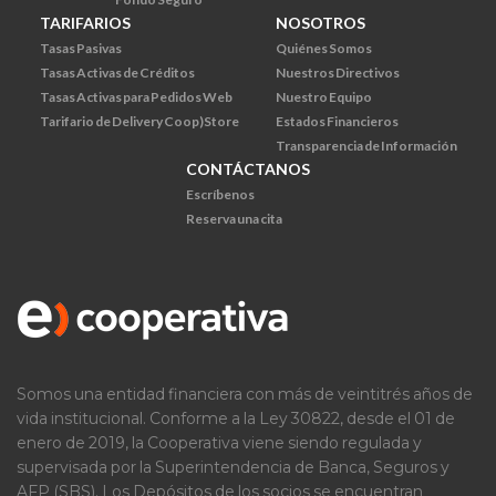
TARIFARIOS
NOSOTROS
Tasas Pasivas
Quiénes Somos
Tasas Activas de Créditos
Nuestros Directivos
Tasas Activas para Pedidos Web
Nuestro Equipo
Tarifario de Delivery Coop)Store
Estados Financieros
Transparencia de Información
CONTÁCTANOS
Escríbenos
Reserva una cita
Somos una entidad financiera con más de veintitrés años de
vida institucional. Conforme a la Ley 30822, desde el 01 de
enero de 2019, la Cooperativa viene siendo regulada y
supervisada por la Superintendencia de Banca, Seguros y
AFP (SBS). Los Depósitos de los socios se encuentran