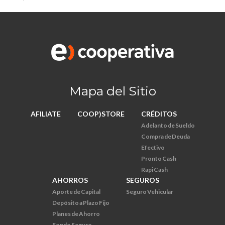
Mapa del Sitio
AFILIATE
COOP)STORE
CRÉDITOS
Adelanto de Sueldo
Compra de Deuda
Efectivo
Pronto Cash
Rapi Cash
AHORROS
SEGUROS
Aporte de Capital
Seguro Vehicular
Depósito a Plazo Fijo
Planes de Ahorro
Fondo Seguro