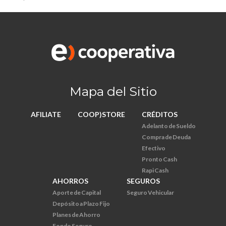
Mapa del Sitio
AFILIATE
COOP)STORE
CRÉDITOS
Adelanto de Sueldo
Compra de Deuda
Efectivo
Pronto Cash
Rapi Cash
AHORROS
SEGUROS
Aporte de Capital
Seguro Vehicular
Depósito a Plazo Fijo
Planes de Ahorro
Fondo Seguro