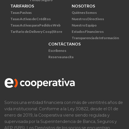
TARIFARIOS
NOSOTROS
Tasas Pasivas
Quiénes Somos
Tasas Activas de Créditos
Nuestros Directivos
Tasas Activas para Pedidos Web
Nuestro Equipo
Tarifario de Delivery Coop)Store
Estados Financieros
Transparencia de Información
CONTÁCTANOS
Escríbenos
Reserva una cita
Somos una entidad financiera con más de veintitrés años de
vida institucional. Conforme a la Ley 30822, desde el 01 de
enero de 2019, la Cooperativa viene siendo regulada y
supervisada por la Superintendencia de Banca, Seguros y
AFP (SBS). Los Depósitos de los socios se encuentran