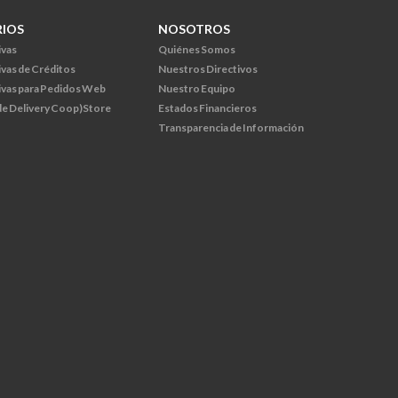
RIOS
NOSOTROS
ivas
Quiénes Somos
ivas de Créditos
Nuestros Directivos
ivas para Pedidos Web
Nuestro Equipo
 de Delivery Coop)Store
Estados Financieros
Transparencia de Información