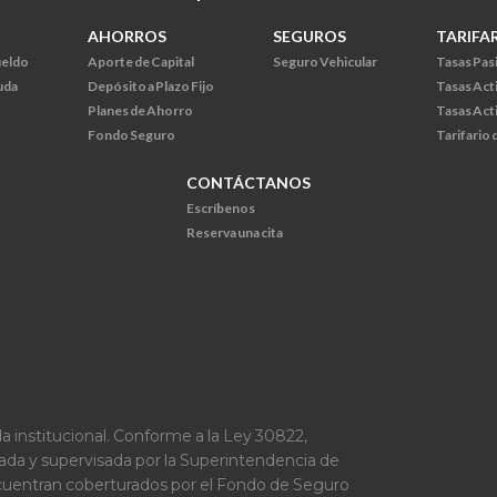
AHORROS
SEGUROS
TARIFA
ueldo
Aporte de Capital
Seguro Vehicular
Tasas Pas
uda
Depósito a Plazo Fijo
Tasas Act
Planes de Ahorro
Tasas Act
Fondo Seguro
Tarifario
CONTÁCTANOS
Escríbenos
Reserva una cita
a institucional. Conforme a la Ley 30822,
lada y supervisada por la Superintendencia de
ncuentran coberturados por el Fondo de Seguro