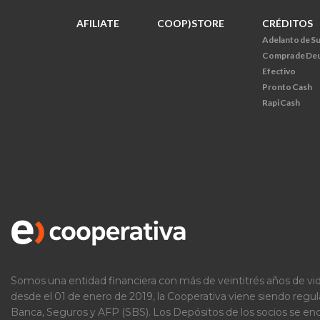
AFILIATE
COOP)STORE
CRÉDITOS
Adelanto de S
Compra de De
Efectivo
Pronto Cash
Rapi Cash
Somos una entidad financiera con más de veintitrés años de vid
desde el 01 de enero de 2019, la Cooperativa viene siendo regu
Banca, Seguros y AFP (SBS). Los Depósitos de los socios se e