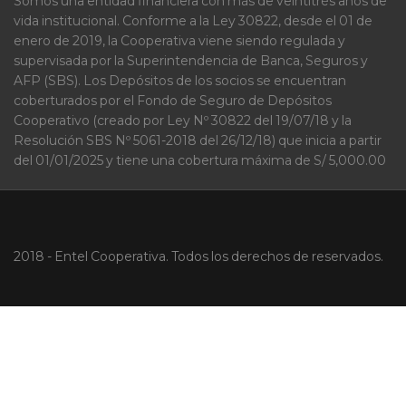
Somos una entidad financiera con más de veintitrés años de
vida institucional. Conforme a la Ley 30822, desde el 01 de
enero de 2019, la Cooperativa viene siendo regulada y
supervisada por la Superintendencia de Banca, Seguros y
AFP (SBS). Los Depósitos de los socios se encuentran
coberturados por el Fondo de Seguro de Depósitos
Cooperativo (creado por Ley Nº 30822 del 19/07/18 y la
Resolución SBS Nº 5061-2018 del 26/12/18) que inicia a partir
del 01/01/2025 y tiene una cobertura máxima de S/ 5,000.00
2018 - Entel Cooperativa. Todos los derechos de reservados.