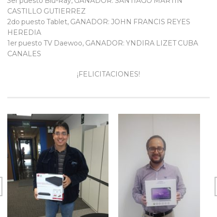
3er puesto Blu-Ray, GANADOR: SANTIAGO MARTIN
CASTILLO GUTIERREZ
2do puesto Tablet, GANADOR: JOHN FRANCIS REYES
HEREDIA
1er puesto TV Daewoo, GANADOR: YNDIRA LIZET CUBA
CANALES
¡FELICITACIONES!