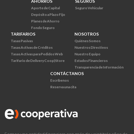
AHORROS
SEGUROS
Aporte de Capital
Seguro Vehicular
Depósito a Plazo Fijo
Planes de Ahorro
Fondo Seguro
TARIFARIOS
NOSOTROS
Tasas Pasivas
Quiénes Somos
Tasas Activas de Créditos
Nuestros Directivos
Tasas Activas para Pedidos Web
Nuestro Equipo
Tarifario de Delivery Coop)Store
Estados Financieros
Transparencia de Información
CONTÁCTANOS
Escríbenos
Reserva una cita