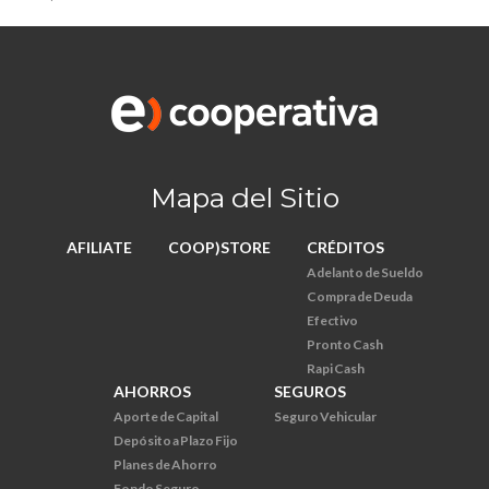
Mapa del Sitio
AFILIATE
COOP)STORE
CRÉDITOS
Adelanto de Sueldo
Compra de Deuda
Efectivo
Pronto Cash
Rapi Cash
AHORROS
SEGUROS
Aporte de Capital
Seguro Vehicular
Depósito a Plazo Fijo
Planes de Ahorro
Fondo Seguro