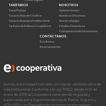
TARIFARIOS
NOSOTROS
Tasas Pasivas
Quiénes Somos
Tasas Activas de Créditos
Nuestros Directivos
Tasas Activas para Pedidos Web
Nuestro Equipo
Tarifario de Delivery Coop)Store
Estados Financieros
Transparencia de Información
CONTÁCTANOS
Escríbenos
Reserva una cita
Somos una entidad financiera con más de veintitrés años de
vida institucional. Conforme a la Ley 30822, desde el 01 de
enero de 2019, la Cooperativa viene siendo regulada y
supervisada por la Superintendencia de Banca, Seguros y
AFP (SBS). Los Depósitos de los socios se encuentran