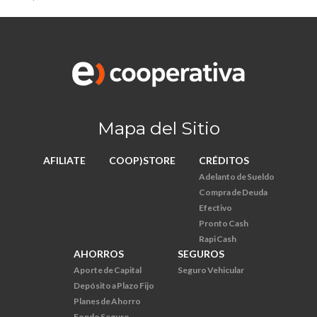
Mapa del Sitio
AFILIATE
COOP)STORE
CRÉDITOS
Adelanto de Sueldo
Compra de Deuda
Efectivo
Pronto Cash
Rapi Cash
AHORROS
SEGUROS
Aporte de Capital
Seguro Vehicular
Depósito a Plazo Fijo
Planes de Ahorro
Fondo Seguro