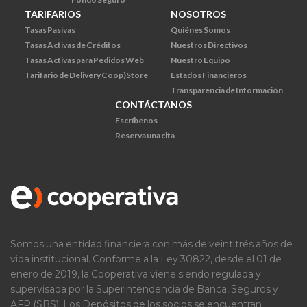
TARIFARIOS
NOSOTROS
Tasas Pasivas
Quiénes Somos
Tasas Activas de Créditos
Nuestros Directivos
Tasas Activas para Pedidos Web
Nuestro Equipo
Tarifario de Delivery Coop)Store
Estados Financieros
Transparencia de Información
CONTÁCTANOS
Escríbenos
Reserva una cita
Somos una entidad financiera con más de veintitrés años de
vida institucional. Conforme a la Ley 30822, desde el 01 de
enero de 2019, la Cooperativa viene siendo regulada y
supervisada por la Superintendencia de Banca, Seguros y
AFP (SBS). Los Depósitos de los socios se encuentran