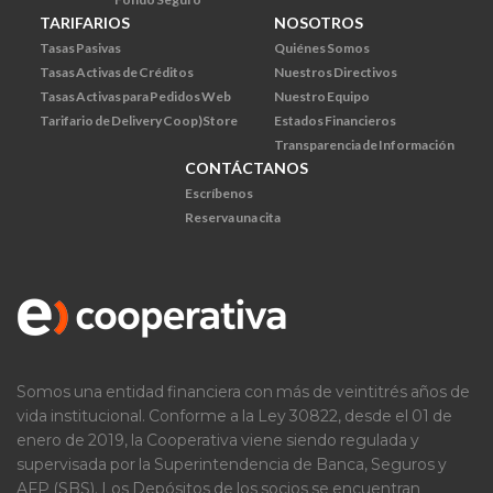
TARIFARIOS
NOSOTROS
Tasas Pasivas
Quiénes Somos
Tasas Activas de Créditos
Nuestros Directivos
Tasas Activas para Pedidos Web
Nuestro Equipo
Tarifario de Delivery Coop)Store
Estados Financieros
Transparencia de Información
CONTÁCTANOS
Escríbenos
Reserva una cita
Somos una entidad financiera con más de veintitrés años de
vida institucional. Conforme a la Ley 30822, desde el 01 de
enero de 2019, la Cooperativa viene siendo regulada y
supervisada por la Superintendencia de Banca, Seguros y
AFP (SBS). Los Depósitos de los socios se encuentran