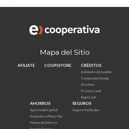
Mapa del Sitio
AFILIATE
COOP)STORE
CRÉDITOS
Adelanto de Sueldo
Compra de Deuda
Efectivo
Pronto Cash
Rapi Cash
AHORROS
SEGUROS
Aporte de Capital
Seguro Vehicular
Depósito a Plazo Fijo
Planes de Ahorro
Fondo Seguro