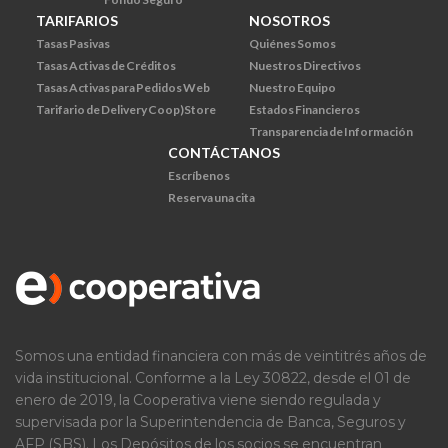
TARIFARIOS
NOSOTROS
Tasas Pasivas
Quiénes Somos
Tasas Activas de Créditos
Nuestros Directivos
Tasas Activas para Pedidos Web
Nuestro Equipo
Tarifario de Delivery Coop)Store
Estados Financieros
Transparencia de Información
CONTÁCTANOS
Escríbenos
Reserva una cita
Somos una entidad financiera con más de veintitrés años de
vida institucional. Conforme a la Ley 30822, desde el 01 de
enero de 2019, la Cooperativa viene siendo regulada y
supervisada por la Superintendencia de Banca, Seguros y
AFP (SBS). Los Depósitos de los socios se encuentran