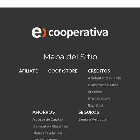
Mapa del Sitio
AFILIATE
COOP)STORE
CRÉDITOS
Adelanto de Sueldo
Compra de Deuda
Efectivo
Pronto Cash
Rapi Cash
AHORROS
SEGUROS
Aporte de Capital
Seguro Vehicular
Depósito a Plazo Fijo
Planes de Ahorro
Fondo Seguro