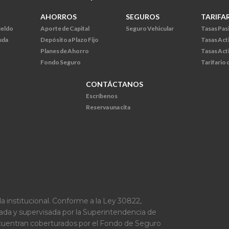
AHORROS
SEGUROS
TARIFA
ueldo
Aporte de Capital
Seguro Vehicular
Tasas Pas
uda
Depósito a Plazo Fijo
Tasas Act
Planes de Ahorro
Tasas Act
Fondo Seguro
Tarifario
CONTÁCTANOS
Escríbenos
Reserva una cita
a institucional. Conforme a la Ley 30822,
lada y supervisada por la Superintendencia de
ncuentran coberturados por el Fondo de Seguro