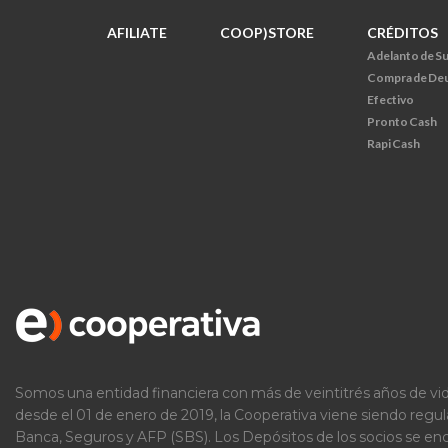
AFILIATE
COOP)STORE
CRÉDITOS
Adelanto de S
Compra de De
Efectivo
Pronto Cash
Rapi Cash
Somos una entidad financiera con más de veintitrés años de vid
desde el 01 de enero de 2019, la Cooperativa viene siendo regu
Banca, Seguros y AFP (SBS). Los Depósitos de los socios se e