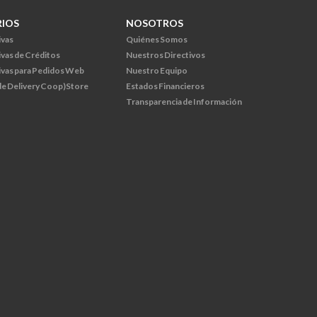
RIOS
NOSOTROS
ivas
Quiénes Somos
ivas de Créditos
Nuestros Directivos
ivas para Pedidos Web
Nuestro Equipo
 de Delivery Coop)Store
Estados Financieros
Transparencia de Información