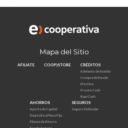
Mapa del Sitio
AFILIATE
COOP)STORE
CRÉDITOS
Adelanto de Sueldo
Compra de Deuda
Efectivo
Pronto Cash
Rapi Cash
AHORROS
SEGUROS
Aporte de Capital
Seguro Vehicular
Depósito a Plazo Fijo
Planes de Ahorro
Fondo Seguro