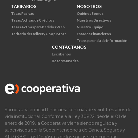
TARIFARIOS
NOSOTROS
Tasas Pasivas
Quiénes Somos
Tasas Activas de Créditos
Nuestros Directivos
Tasas Activas para Pedidos Web
Nuestro Equipo
Tarifario de Delivery Coop)Store
Estados Financieros
Transparencia de Información
CONTÁCTANOS
Escríbenos
Reserva una cita
Somos una entidad financiera con más de veintitrés años de
vida institucional. Conforme a la Ley 30822, desde el 01 de
enero de 2019, la Cooperativa viene siendo regulada y
supervisada por la Superintendencia de Banca, Seguros y
AFP (SBS). Los Depósitos de los socios se encuentran