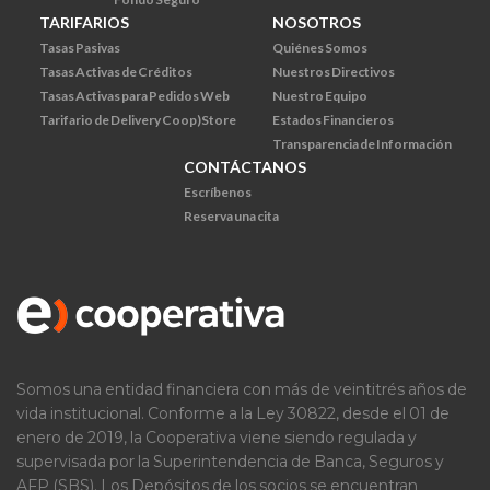
TARIFARIOS
NOSOTROS
Tasas Pasivas
Quiénes Somos
Tasas Activas de Créditos
Nuestros Directivos
Tasas Activas para Pedidos Web
Nuestro Equipo
Tarifario de Delivery Coop)Store
Estados Financieros
Transparencia de Información
CONTÁCTANOS
Escríbenos
Reserva una cita
Somos una entidad financiera con más de veintitrés años de
vida institucional. Conforme a la Ley 30822, desde el 01 de
enero de 2019, la Cooperativa viene siendo regulada y
supervisada por la Superintendencia de Banca, Seguros y
AFP (SBS). Los Depósitos de los socios se encuentran