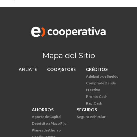
Mapa del Sitio
AFILIATE
COOP)STORE
CRÉDITOS
Adelanto de Sueldo
Compra de Deuda
Efectivo
Pronto Cash
Rapi Cash
AHORROS
SEGUROS
Aporte de Capital
Seguro Vehicular
Depósito a Plazo Fijo
Planes de Ahorro
Fondo Seguro