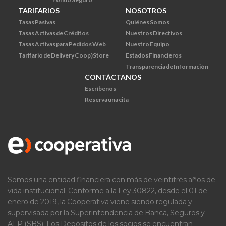
TARIFARIOS
NOSOTROS
Tasas Pasivas
Quiénes Somos
Tasas Activas de Créditos
Nuestros Directivos
Tasas Activas para Pedidos Web
Nuestro Equipo
Tarifario de Delivery Coop)Store
Estados Financieros
Transparencia de Información
CONTÁCTANOS
Escríbenos
Reserva una cita
Somos una entidad financiera con más de veintitrés años de
vida institucional. Conforme a la Ley 30822, desde el 01 de
enero de 2019, la Cooperativa viene siendo regulada y
supervisada por la Superintendencia de Banca, Seguros y
AFP (SBS). Los Depósitos de los socios se encuentran