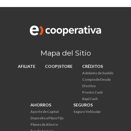
Mapa del Sitio
AFILIATE
COOP)STORE
CRÉDITOS
Adelanto de Sueldo
Compra de Deuda
Efectivo
Pronto Cash
Rapi Cash
AHORROS
SEGUROS
Aporte de Capital
Seguro Vehicular
Depósito a Plazo Fijo
Planes de Ahorro
Fondo Seguro