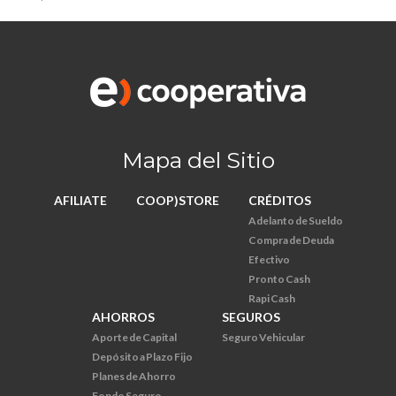
Mapa del Sitio
AFILIATE
COOP)STORE
CRÉDITOS
Adelanto de Sueldo
Compra de Deuda
Efectivo
Pronto Cash
Rapi Cash
AHORROS
SEGUROS
Aporte de Capital
Seguro Vehicular
Depósito a Plazo Fijo
Planes de Ahorro
Fondo Seguro