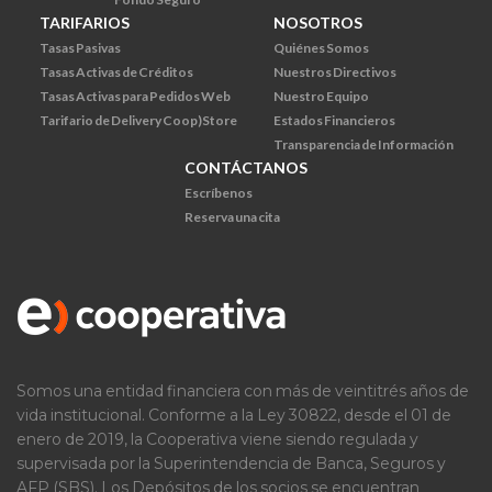
TARIFARIOS
NOSOTROS
Tasas Pasivas
Quiénes Somos
Tasas Activas de Créditos
Nuestros Directivos
Tasas Activas para Pedidos Web
Nuestro Equipo
Tarifario de Delivery Coop)Store
Estados Financieros
Transparencia de Información
CONTÁCTANOS
Escríbenos
Reserva una cita
Somos una entidad financiera con más de veintitrés años de
vida institucional. Conforme a la Ley 30822, desde el 01 de
enero de 2019, la Cooperativa viene siendo regulada y
supervisada por la Superintendencia de Banca, Seguros y
AFP (SBS). Los Depósitos de los socios se encuentran