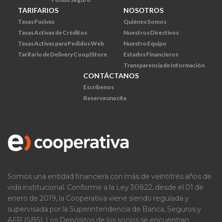
TARIFARIOS
NOSOTROS
Tasas Pasivas
Quiénes Somos
Tasas Activas de Créditos
Nuestros Directivos
Tasas Activas para Pedidos Web
Nuestro Equipo
Tarifario de Delivery Coop)Store
Estados Financieros
Transparencia de Información
CONTÁCTANOS
Escríbenos
Reserva una cita
Somos una entidad financiera con más de veintitrés años de
vida institucional. Conforme a la Ley 30822, desde el 01 de
enero de 2019, la Cooperativa viene siendo regulada y
supervisada por la Superintendencia de Banca, Seguros y
AFP (SBS). Los Depósitos de los socios se encuentran