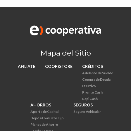
Mapa del Sitio
AFILIATE
COOP)STORE
CRÉDITOS
Adelanto de Sueldo
Compra de Deuda
Efectivo
Pronto Cash
Rapi Cash
AHORROS
SEGUROS
Aporte de Capital
Seguro Vehicular
Depósito a Plazo Fijo
Planes de Ahorro
Fondo Seguro