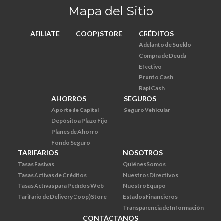
Mapa del Sitio
AFILIATE
COOP)STORE
CRÉDITOS
Adelanto de Sueldo
Compra de Deuda
Efectivo
Pronto Cash
Rapi Cash
AHORROS
SEGUROS
Aporte de Capital
Seguro Vehicular
Depósito a Plazo Fijo
Planes de Ahorro
Fondo Seguro
TARIFARIOS
NOSOTROS
Tasas Pasivas
Quiénes Somos
Tasas Activas de Créditos
Nuestros Directivos
Tasas Activas para Pedidos Web
Nuestro Equipo
Tarifario de Delivery Coop)Store
Estados Financieros
Transparencia de Información
CONTÁCTANOS