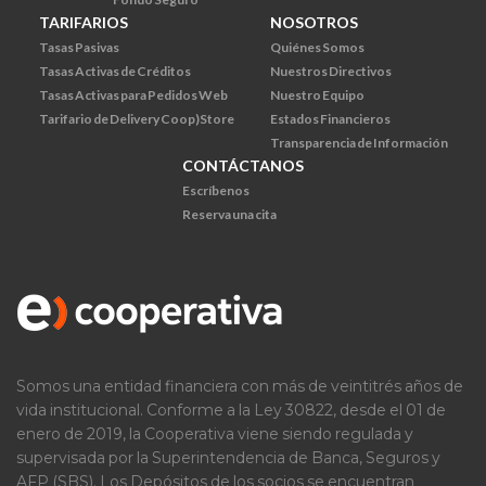
TARIFARIOS
NOSOTROS
Tasas Pasivas
Quiénes Somos
Tasas Activas de Créditos
Nuestros Directivos
Tasas Activas para Pedidos Web
Nuestro Equipo
Tarifario de Delivery Coop)Store
Estados Financieros
Transparencia de Información
CONTÁCTANOS
Escríbenos
Reserva una cita
Somos una entidad financiera con más de veintitrés años de
vida institucional. Conforme a la Ley 30822, desde el 01 de
enero de 2019, la Cooperativa viene siendo regulada y
supervisada por la Superintendencia de Banca, Seguros y
AFP (SBS). Los Depósitos de los socios se encuentran