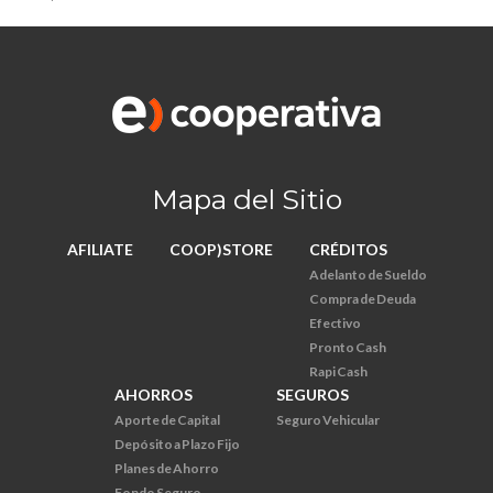
Mapa del Sitio
AFILIATE
COOP)STORE
CRÉDITOS
Adelanto de Sueldo
Compra de Deuda
Efectivo
Pronto Cash
Rapi Cash
AHORROS
SEGUROS
Aporte de Capital
Seguro Vehicular
Depósito a Plazo Fijo
Planes de Ahorro
Fondo Seguro