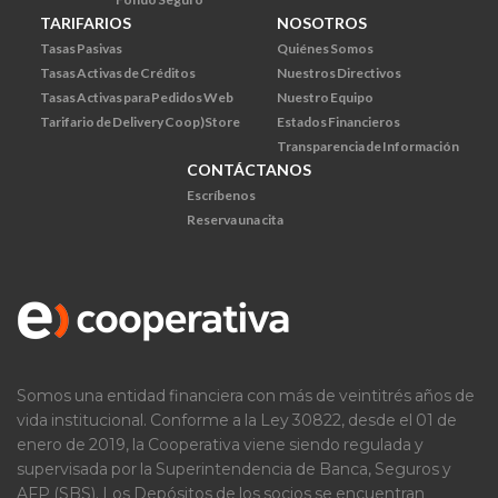
TARIFARIOS
NOSOTROS
Tasas Pasivas
Quiénes Somos
Tasas Activas de Créditos
Nuestros Directivos
Tasas Activas para Pedidos Web
Nuestro Equipo
Tarifario de Delivery Coop)Store
Estados Financieros
Transparencia de Información
CONTÁCTANOS
Escríbenos
Reserva una cita
Somos una entidad financiera con más de veintitrés años de
vida institucional. Conforme a la Ley 30822, desde el 01 de
enero de 2019, la Cooperativa viene siendo regulada y
supervisada por la Superintendencia de Banca, Seguros y
AFP (SBS). Los Depósitos de los socios se encuentran