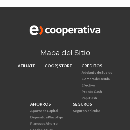
Mapa del Sitio
AFILIATE
COOP)STORE
CRÉDITOS
Adelanto de Sueldo
Compra de Deuda
Efectivo
Pronto Cash
Rapi Cash
AHORROS
SEGUROS
Aporte de Capital
Seguro Vehicular
Depósito a Plazo Fijo
Planes de Ahorro
Fondo Seguro