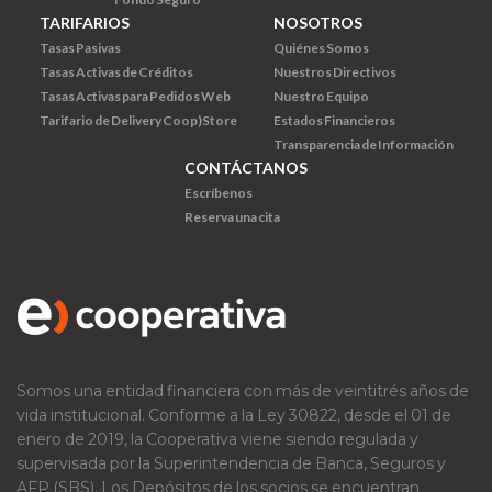
TARIFARIOS
NOSOTROS
Tasas Pasivas
Quiénes Somos
Tasas Activas de Créditos
Nuestros Directivos
Tasas Activas para Pedidos Web
Nuestro Equipo
Tarifario de Delivery Coop)Store
Estados Financieros
Transparencia de Información
CONTÁCTANOS
Escríbenos
Reserva una cita
Somos una entidad financiera con más de veintitrés años de
vida institucional. Conforme a la Ley 30822, desde el 01 de
enero de 2019, la Cooperativa viene siendo regulada y
supervisada por la Superintendencia de Banca, Seguros y
AFP (SBS). Los Depósitos de los socios se encuentran