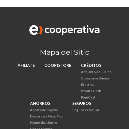
Mapa del Sitio
AFILIATE
COOP)STORE
CRÉDITOS
Adelanto de Sueldo
Compra de Deuda
Efectivo
Pronto Cash
Rapi Cash
AHORROS
SEGUROS
Aporte de Capital
Seguro Vehicular
Depósito a Plazo Fijo
Planes de Ahorro
Fondo Seguro